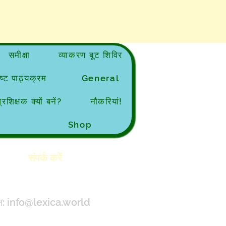
समीक्षा
व्याकरण बूट शिविर
्ट पाठ्यक्रम
General
्रशिक्षक क्यों बनें?
नौकरियां!
Shop
संपर्क करें
ल:
info@lexica.world