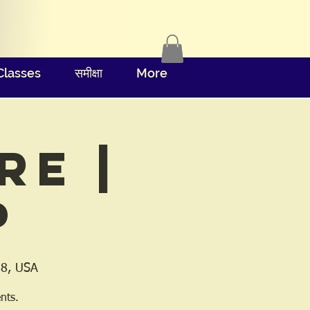
Classes
समीक्षा
More
re |
p
58, USA
nts.