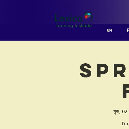
घर
Spr
गुरु, 02 
I’m