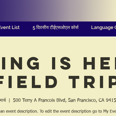
Event List
5 दिवसीय टीईएसओएल कोर्स
Language 
ing is He
Field Tri
500 Terry A Francois Blvd, San Francisco, CA 941
मार्च
  |  
 an event description. To edit the event description go to My Eve